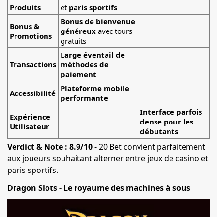
Produits
et
paris sportifs
Bonus de bienvenue
Bonus &
généreux
avec tours
Promotions
gratuits
Large éventail de
Transactions
méthodes de
paiement
Plateforme mobile
Accessibilité
performante
Interface parfois
Expérience
dense pour les
Utilisateur
débutants
Verdict & Note : 8.9/10
- 20 Bet convient parfaitement
aux joueurs souhaitant alterner entre jeux de casino et
paris sportifs.
Dragon Slots - Le royaume des machines à sous