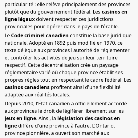
particularité : elle relève principalement des provinces
plutôt que du gouvernement fédéral. Les
casinos en
ligne légaux
doivent respecter ces juridictions
provinciales pour opérer dans le pays de l'érable.
Le
Code criminel canadien
constitue la base juridique
nationale. Adopté en 1892 puis modifié en 1970, ce
texte délègue aux provinces l'autorité de réglementer
et contrôler les activités de jeu sur leur territoire
respectif. Cette décentralisation crée un paysage
réglementaire varié où chaque province établit ses
propres règles tout en respectant le cadre fédéral. Les
casinos canadiens
profitent ainsi d'une flexibilité
adaptée aux réalités locales.
Depuis 2010, l'État canadien a officiellement accordé
aux provinces le droit de légiférer librement sur les
jeux en ligne
. Ainsi, la
législation des casinos en
ligne
diffère d'une province à l'autre. L'Ontario,
province pionnière, a ouvert son marché aux