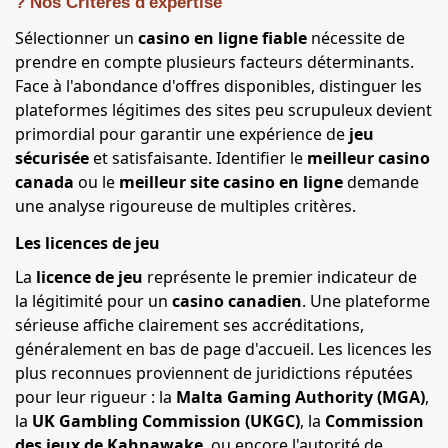
? Nos Critères d'expertise
Sélectionner un
casino en ligne fiable
nécessite de
prendre en compte plusieurs facteurs déterminants.
Face à l'abondance d'offres disponibles, distinguer les
plateformes légitimes des sites peu scrupuleux devient
primordial pour garantir une expérience de
jeu
sécurisée
et satisfaisante. Identifier le
meilleur casino
canada
ou le
meilleur site casino en ligne
demande
une analyse rigoureuse de multiples critères.
Les licences de jeu
La
licence de jeu
représente le premier indicateur de
la légitimité pour un
casino canadien
. Une plateforme
sérieuse affiche clairement ses accréditations,
généralement en bas de page d'accueil. Les licences les
plus reconnues proviennent de juridictions réputées
pour leur rigueur : la
Malta Gaming Authority (MGA)
,
la
UK Gambling Commission (UKGC)
, la
Commission
des jeux de Kahnawake
, ou encore l'autorité de