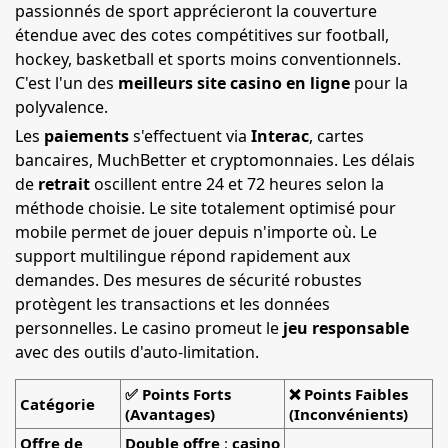
passionnés de sport apprécieront la couverture
étendue avec des cotes compétitives sur football,
hockey, basketball et sports moins conventionnels.
C'est l'un des
meilleurs site casino en ligne
pour la
polyvalence.
Les
paiements
s'effectuent via
Interac
, cartes
bancaires, MuchBetter et cryptomonnaies. Les délais
de
retrait
oscillent entre 24 et 72 heures selon la
méthode choisie. Le site totalement optimisé pour
mobile permet de jouer depuis n'importe où. Le
support multilingue répond rapidement aux
demandes. Des mesures de sécurité robustes
protègent les transactions et les données
personnelles. Le casino promeut le
jeu responsable
avec des outils d'auto-limitation.
✅ Points Forts
❌ Points Faibles
Catégorie
(Avantages)
(Inconvénients)
Offre de
Double offre
:
casino