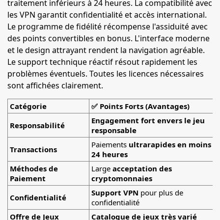
traitement inférieurs à 24 heures. La compatibilité avec
les VPN garantit confidentialité et accès international.
Le programme de fidélité récompense l'assiduité avec
des points convertibles en bonus. L'interface moderne
et le design attrayant rendent la navigation agréable.
Le support technique réactif résout rapidement les
problèmes éventuels. Toutes les licences nécessaires
sont affichées clairement.
Catégorie
✅ Points Forts (Avantages)
Engagement fort envers le jeu
Responsabilité
responsable
Paiements
ultrarapides en moins d
Transactions
24 heures
Méthodes de
Large
acceptation des
Paiement
cryptomonnaies
Support VPN
pour plus de
Confidentialité
confidentialité
Offre de Jeux
Catalogue de jeux très varié