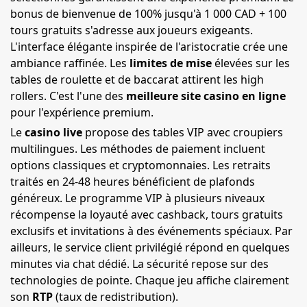
bonus de bienvenue de 100% jusqu'à 1 000 CAD + 100
tours gratuits s'adresse aux joueurs exigeants.
L'interface élégante inspirée de l'aristocratie crée une
ambiance raffinée. Les
limites de mise
élevées sur les
tables de roulette et de baccarat attirent les high
rollers. C'est l'une des
meilleure site casino en ligne
pour l'expérience premium.
Le
casino live
propose des tables VIP avec croupiers
multilingues. Les méthodes de paiement incluent
options classiques et cryptomonnaies. Les retraits
traités en 24-48 heures bénéficient de plafonds
généreux. Le programme VIP à plusieurs niveaux
récompense la loyauté avec cashback, tours gratuits
exclusifs et invitations à des événements spéciaux. Par
ailleurs, le service client privilégié répond en quelques
minutes via chat dédié. La sécurité repose sur des
technologies de pointe. Chaque jeu affiche clairement
son
RTP
(taux de redistribution).