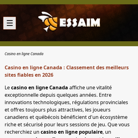
☰
Casino en ligne Canada
Casino en ligne Canada : Classement des meilleurs
sites fiables en 2026
Le
casino en ligne Canada
affiche une vitalité
exceptionnelle depuis quelques années. Entre
innovations technologiques, régulations provinciales
et offres toujours plus attractives, les joueurs
canadiens et québécois bénéficient d'un écosystème
riche et sécurisé pour leurs sessions de jeu. Que vous
recherchiez un
casino en ligne populaire
, un