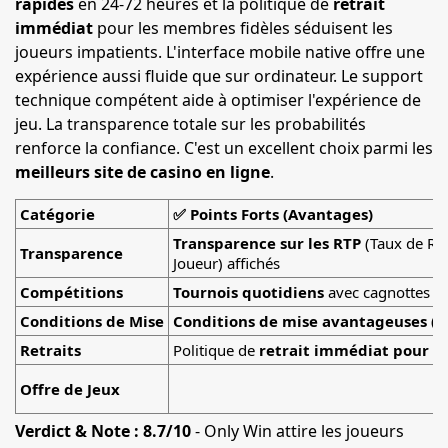
rapides
en 24-72 heures et la politique de
retrait
immédiat
pour les membres fidèles séduisent les
joueurs impatients. L'interface mobile native offre une
expérience aussi fluide que sur ordinateur. Le support
technique compétent aide à optimiser l'expérience de
jeu. La transparence totale sur les probabilités
renforce la confiance. C'est un excellent choix parmi les
meilleurs site de casino en ligne
.
Catégorie
✅ Points Forts (Avantages)
Transparence sur les RTP
(Taux de Re
Transparence
Joueur) affichés
Compétitions
Tournois quotidiens
avec cagnottes
Conditions de Mise
Conditions de mise avantageuses (x
Retraits
Politique de
retrait immédiat pour V
Offre de Jeux
Verdict & Note : 8.7/10
- Only Win attire les joueurs