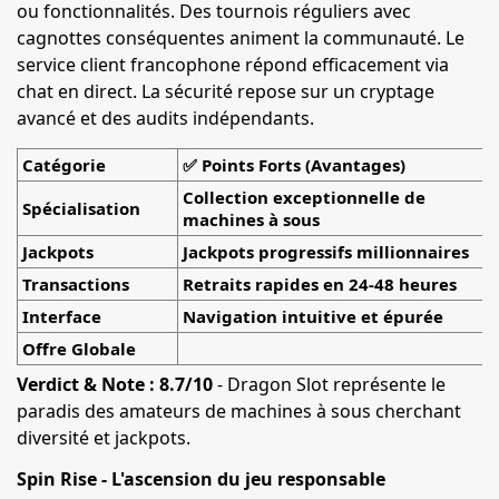
ou fonctionnalités. Des tournois réguliers avec
cagnottes conséquentes animent la communauté. Le
service client francophone répond efficacement via
chat en direct. La sécurité repose sur un cryptage
avancé et des audits indépendants.
Catégorie
✅ Points Forts (Avantages)
Collection exceptionnelle de
Spécialisation
machines à sous
Jackpots
Jackpots progressifs millionnaires
Transactions
Retraits rapides en 24-48 heures
Interface
Navigation intuitive et épurée
Offre Globale
Verdict & Note : 8.7/10
- Dragon Slot représente le
paradis des amateurs de machines à sous cherchant
diversité et jackpots.
Spin Rise - L'ascension du jeu responsable