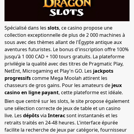
Spécialisé dans les
slots
, ce casino propose une
collection exceptionnelle de plus de 2 000 machines à
sous avec des thèmes allant de l'Égypte antique aux
aventures futuristes. Le bonus d'inscription offre 100%
jusqu'à 1 000 CAD + 100 tours gratuits. La plateforme
privilégie la qualité avec des titres de Pragmatic Play,
NetEnt, Microgaming et Play'n GO. Les
jackpots
progressifs
comme Mega Moolah attirent les
chasseurs de gros gains. Pour les amateurs de
jeux
casino en ligne payant
, cette plateforme est idéale.
Bien que centré sur les slots, le site propose également
une sélection correcte de jeux de table et un casino
live. Les
dépôts
via
Interac
sont instantanés et les
retraits traités en 24-48 heures. L'interface épurée
facilite la recherche de jeux par catégorie, fournisseur