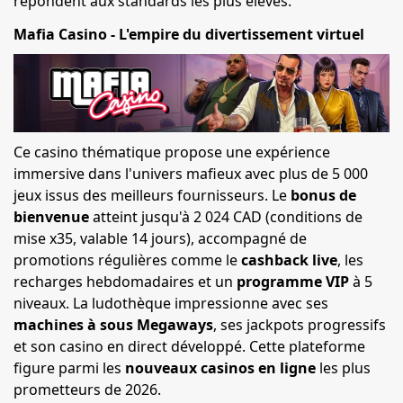
répondent aux standards les plus élevés.
Mafia Casino - L'empire du divertissement virtuel
Ce casino thématique propose une expérience
immersive dans l'univers mafieux avec plus de 5 000
jeux issus des meilleurs fournisseurs. Le
bonus de
bienvenue
atteint jusqu'à 2 024 CAD (conditions de
mise x35, valable 14 jours), accompagné de
promotions régulières comme le
cashback live
, les
recharges hebdomadaires et un
programme VIP
à 5
niveaux. La ludothèque impressionne avec ses
machines à sous Megaways
, ses jackpots progressifs
et son casino en direct développé. Cette plateforme
figure parmi les
nouveaux casinos en ligne
les plus
prometteurs de 2026.